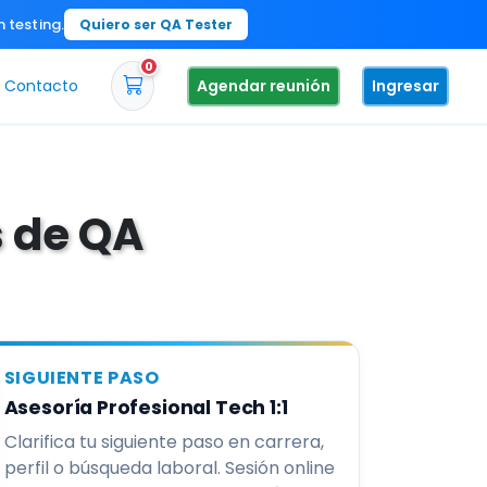
n testing.
Quiero ser QA Tester
0
Contacto
Agendar reunión
Ingresar
s de QA
SIGUIENTE PASO
Asesoría Profesional Tech 1:1
Clarifica tu siguiente paso en carrera,
perfil o búsqueda laboral. Sesión online