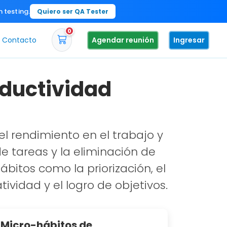
n testing.
Quiero ser QA Tester
0
Contacto
Agendar reunión
Ingresar
oductividad
l rendimiento en el trabajo y
de tareas y la eliminación de
bitos como la priorización, el
vidad y el logro de objetivos.
Micro-hábitos de