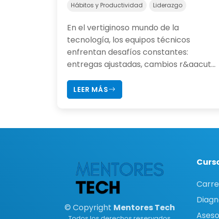
Hábitos y Productividad
Liderazgo
En el vertiginoso mundo de la
tecnología, los equipos técnicos
enfrentan desafíos constantes:
entregas ajustadas, cambios r&aacut...
LEER MÁS
Curso
Carre
Diagn
© Copyright
Mentores Tech
Asesor
Todos los derechos reservados