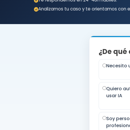
Analizamos tu caso y te orientamos con el
¿De qué 
Necesito 
Quiero au
usar IA
Soy perso
profesion