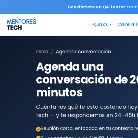
Conviértete en QA Tester
: form
Cursos
Carrera 
Inicio
Agendar conversación
Agenda una
conversación de 
minutos
Cuéntanos qué te está costando hoy
tech — y te respondemos en 24–48h h
Reunión corta, enfocada en tu contexto re
Te respondemos en 24–48h hábiles.