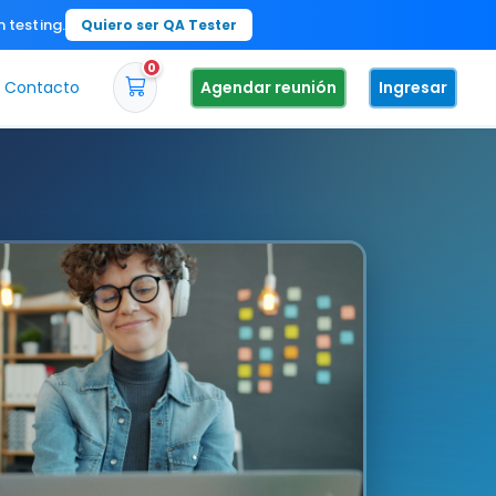
n testing.
Quiero ser QA Tester
0
Contacto
Agendar reunión
Ingresar