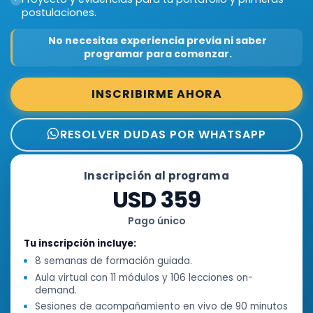
postulaciones.
No necesitas experiencia previa ni saber
programar para comenzar.
INSCRIBIRME AHORA
RESOLVER DUDAS POR WHATSAPP
Inscripción al programa
USD 359
Pago único
Tu inscripción incluye:
8 semanas de formación guiada.
Aula virtual con 11 módulos y 106 lecciones on-
demand.
Sesiones de acompañamiento en vivo de 90 minutos