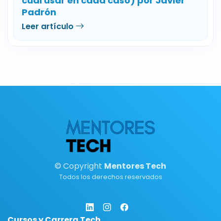
cuál usar en cada caso) por Javier
Padrón
Leer artículo
© Copyright
Mentores Tech
Todos los derechos reservados
Cursos y Carrera Tech