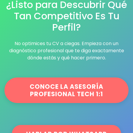
¿Listo para Descubrir Qué
Tan Competitivo Es Tu
Perfil?
No optimices tu CV a ciegas. Empieza con un
diagnóstico profesional que te diga exactamente
dónde estás y qué hacer primero.
CONOCE LA ASESORÍA
PROFESIONAL TECH 1:1