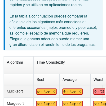
rápidos y se utilizan en aplicaciones reales.
En la tabla a continuación puedes comparar la
eficiencia de los algoritmos más conocidos en
diferentes escenarios (mejor, promedio y peor caso),
así como el espacio de memoria que requieren.
Elegir el algoritmo adecuado puede marcar una
gran diferencia en el rendimiento de tus programas.
Algorithm
Time Complexity
Best
Average
Worst
Quicksort
Ω(n log(n))
Θ(n log(n))
O(n^2)
Mergesort
Ω(n log(n))
Θ(n log(n))
O(n log