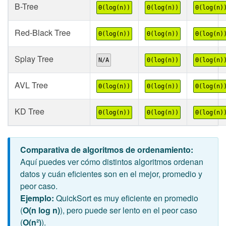
B-Tree
Θ(log(n))
Θ(log(n))
Θ(log(n)
Red-Black Tree
Θ(log(n))
Θ(log(n))
Θ(log(n)
Splay Tree
N/A
Θ(log(n))
Θ(log(n)
AVL Tree
Θ(log(n))
Θ(log(n))
Θ(log(n)
KD Tree
Θ(log(n))
Θ(log(n))
Θ(log(n)
Comparativa de algoritmos de ordenamiento:
Aquí puedes ver cómo distintos algoritmos ordenan
datos y cuán eficientes son en el mejor, promedio y
peor caso.
Ejemplo:
QuickSort es muy eficiente en promedio
(
O(n log n)
), pero puede ser lento en el peor caso
(
O(n²)
).