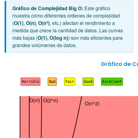
Gráfico de Complejidad Big O:
Este gráfico
muestra cómo diferentes órdenes de complejidad
(
O(1)
,
O(n)
,
O(n²)
, etc.) afectan el rendimiento a
medida que crece la cantidad de datos. Las curvas
más bajas (
O(1)
,
O(log n)
) son más eficientes para
grandes volúmenes de datos.
Gráfico de C
Horrible
Bad
Fair
Good
Excellent
O(n!)
O(2^n)
O(n^2)