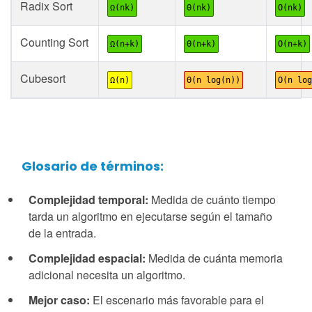
Radix Sort
Ω(nk)
Θ(nk)
O(nk)
Counting Sort
Ω(n+k)
Θ(n+k)
O(n+k)
Cubesort
Ω(n)
Θ(n log(n))
O(n log
Glosario de términos:
Complejidad temporal:
Medida de cuánto tiempo
tarda un algoritmo en ejecutarse según el tamaño
de la entrada.
Complejidad espacial:
Medida de cuánta memoria
adicional necesita un algoritmo.
Mejor caso:
El escenario más favorable para el