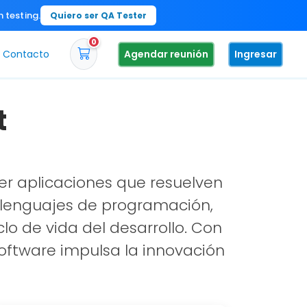
n testing.
Quiero ser QA Tester
0
Contacto
Agendar reunión
Ingresar
t
er aplicaciones que resuelven
e lenguajes de programación,
o de vida del desarrollo. Con
software impulsa la innovación