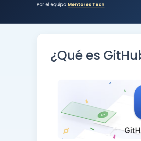
Por el equipo
Mentores Tech
¿Qué es GitHu