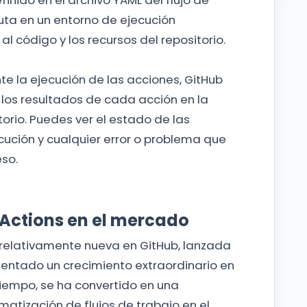
inido en el archivo YAML del flujo de
uta en un entorno de ejecución
l código y los recursos del repositorio.
e la ejecución de las acciones, GitHub
y los resultados de cada acción en la
torio. Puedes ver el estado de las
ecución y cualquier error o problema que
so.​
 Actions en el mercado
 relativamente nueva en GitHub, lanzada
mentado un crecimiento extraordinario en
iempo, se ha convertido en una
matización de flujos de trabajo en el