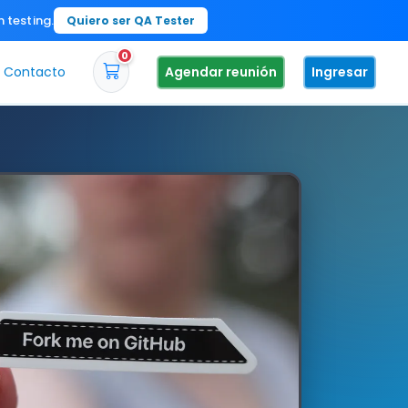
n testing.
Quiero ser QA Tester
0
Contacto
Agendar reunión
Ingresar