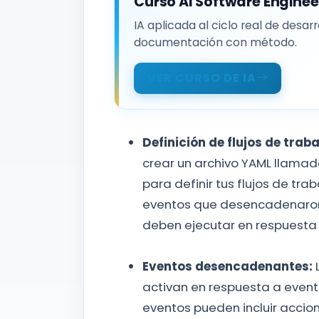
Curso AI Software Enginee
IA aplicada al ciclo real de desar
documentación con método.
VER CURSO DE IA
Definición de flujos de traba
crear un archivo YAML llamad
para definir tus flujos de trab
eventos que desencadenaron e
deben ejecutar en respuesta 
Eventos desencadenantes:
L
activan en respuesta a evento
eventos pueden incluir acci