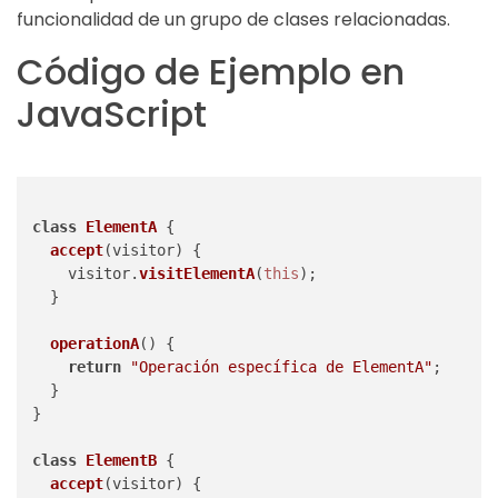
funcionalidad de un grupo de clases relacionadas.
Código de Ejemplo en
JavaScript
class
ElementA
 {

accept
(
visitor
) {

    visitor.
visitElementA
(
this
);

  }

operationA
(
) {

return
"Operación específica de ElementA"
;

  }

}

class
ElementB
 {

accept
(
visitor
) {
