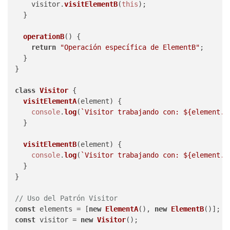
    visitor.
visitElementB
(
this
);

  }

operationB
(
) {

return
"Operación específica de ElementB"
;

  }

}

class
Visitor
 {

visitElementA
(
element
) {

console
.
log
(
`Visitor trabajando con: 
${element.o
  }

visitElementB
(
element
) {

console
.
log
(
`Visitor trabajando con: 
${element.o
  }

}

// Uso del Patrón Visitor
const
 elements = [
new
ElementA
(), 
new
ElementB
const
 visitor = 
new
Visitor
();
