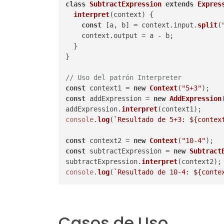
class
SubtractExpression
extends
Expres
interpret
(
context
) {

const
 [a, b] = context.
input
.
split
(
    context.
output
 = a - b;

  }

}

// Uso del patrón Interpreter
const
 context1 = 
new
Context
(
"5+3"
const
 addExpression = 
new
AddExpression
addExpression.
interpret
console
.
log
(
`Resultado de 5+3: 
${contex
const
 context2 = 
new
Context
(
"10-4"
const
 subtractExpression = 
new
Subtract
subtractExpression.
interpret
console
.
log
(
`Resultado de 10-4: 
${conte
Casos de Uso