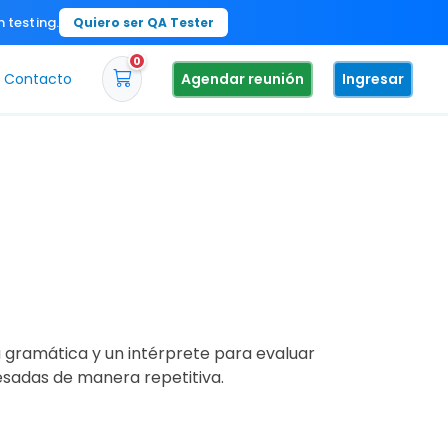
n testing.
Quiero ser QA Tester
0
Contacto
Agendar reunión
Ingresar
gramática y un intérprete para evaluar
cesadas de manera repetitiva.