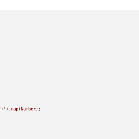


"+"
).
map
(
Number
);
