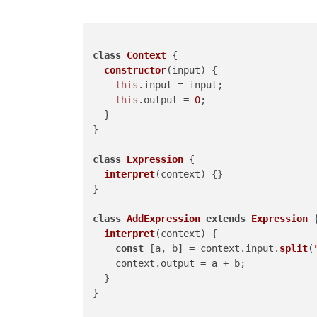
class
Context
 {

constructor
(
input
) {

this
.
input
 = input;

this
.
output
 = 
0
;

  }

}

class
Expression
 {

interpret
(
context
) {}

}

class
AddExpression
extends
Expression
 {
interpret
(
context
) {

const
 [a, b] = context.
input
.
split
(
    context.
output
 = a + b;

  }

}
