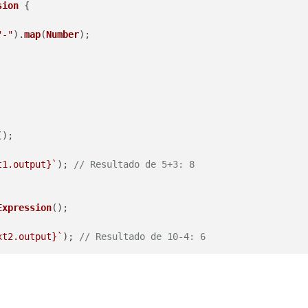
sion
 {

"-"
).
map
(
Number
);

();

t1.output}
`
); 
// Resultado de 5+3: 8
Expression
();

xt2.output}
`
); 
// Resultado de 10-4: 6