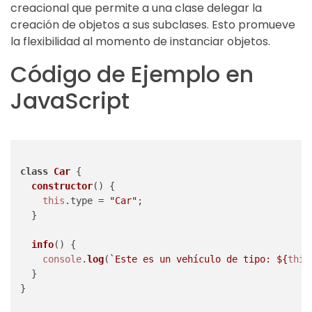
creacional que permite a una clase delegar la
creación de objetos a sus subclases. Esto promueve
la flexibilidad al momento de instanciar objetos.
Código de Ejemplo en
JavaScript
class
Car
 {

constructor
(
) {

this
.
type
 = 
"Car"
;

  }

info
(
) {

console
.
log
(
`Este es un vehículo de tipo: 
${
this
  }

}
