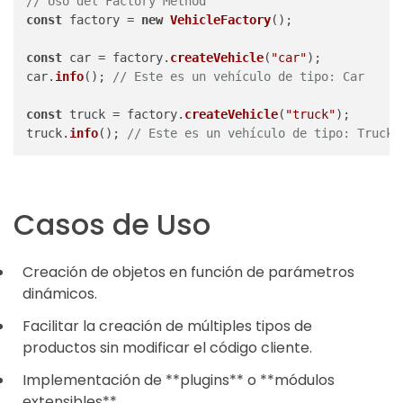
// Uso del Factory Method
const
 factory = 
new
VehicleFactory
();

const
 car = factory.
createVehicle
(
"car"
);

car.
info
(); 
// Este es un vehículo de tipo: Car
const
 truck = factory.
createVehicle
(
"truck"
);

truck.
info
(); 
// Este es un vehículo de tipo: Truck
Casos de Uso
Creación de objetos en función de parámetros
dinámicos.
Facilitar la creación de múltiples tipos de
productos sin modificar el código cliente.
Implementación de **plugins** o **módulos
extensibles**.