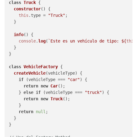
class
Truck
 {

constructor
(
) {

this
.
type
 = 
"Truck"
;

  }

info
(
) {

console
.
log
(
`Este es un vehículo de tipo: 
${
this
  }

}

class
VehicleFactory
 {

createVehicle
(
vehicleType
) {

if
 (vehicleType === 
"car"
) {

return
new
Car
();

    } 
else
if
 (vehicleType === 
"truck"
) {

return
new
Truck
();

    }

return
null
;

  }

}
