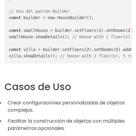
// Uso del patrón Builder
const
 builder = new HouseBuilder();

const
 smallHouse = builder.setFloors(
1
).setRooms(
2
).
smallHouse.showDetails(); 
// House with 1 floor(s), 
const
 villa = builder.setFloors(
2
).setRooms(
5
).addGa
villa.showDetails(); 
// House with 2 floor(s), 5 roo
Casos de Uso
Crear configuraciones personalizadas de objetos
complejos.
Facilitar la construcción de objetos con múltiples
parámetros opcionales.