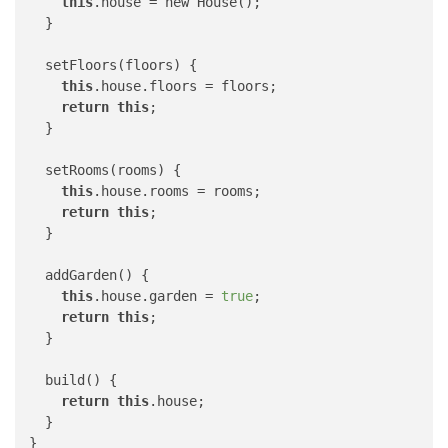
this
.house = new House();

  }

  setFloors(floors) {

this
.house.floors = floors;

return
this
;

  }

  setRooms(rooms) {

this
.house.rooms = rooms;

return
this
;

  }

  addGarden() {

this
.house.garden = 
true
;

return
this
;

  }

  build() {

return
this
.house;

  }

}
