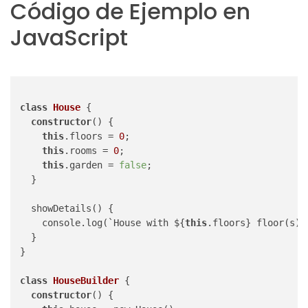
Código de Ejemplo en
JavaScript
class
House
 {

constructor
() {

this
.floors = 
0
;

this
.rooms = 
0
;

this
.garden = 
false
;

  }

  showDetails() {

    console.log(`House with ${
this
.floors} floor(s),
  }

}

class
HouseBuilder
 {

constructor
() {
