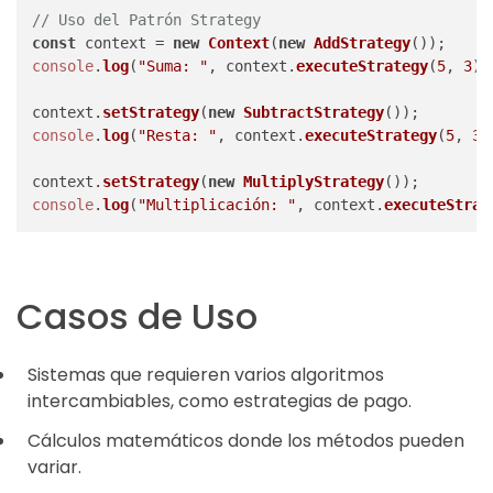
// Uso del Patrón Strategy
const
 context = 
new
Context
(
new
AddStrategy
console
.
log
(
"Suma: "
, context.
executeStrategy
(
5
, 
3
))
context.
setStrategy
(
new
SubtractStrategy
console
.
log
(
"Resta: "
, context.
executeStrategy
(
5
, 
3
)
context.
setStrategy
(
new
MultiplyStrategy
console
.
log
(
"Multiplicación: "
, context.
executeStrat
Casos de Uso
Sistemas que requieren varios algoritmos
intercambiables, como estrategias de pago.
Cálculos matemáticos donde los métodos pueden
variar.