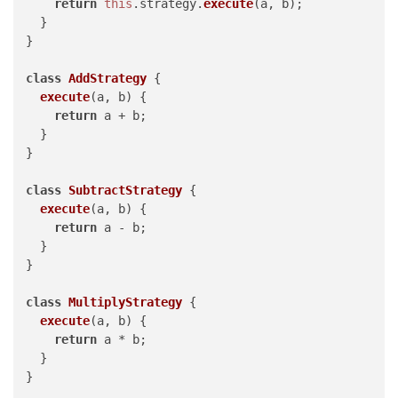
return
this
.
strategy
.
execute
(a, b);

  }

}

class
AddStrategy
 {

execute
(
a, b
) {

return
 a + b;

  }

}

class
SubtractStrategy
 {

execute
(
a, b
) {

return
 a - b;

  }

}

class
MultiplyStrategy
 {

execute
(
a, b
) {

return
 a * b;

  }

}
