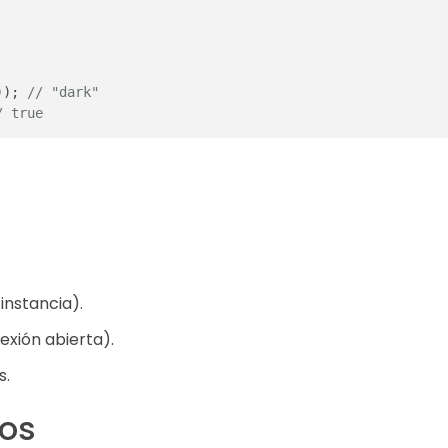
)); 
// "dark"
/ true
instancia).
exión abierta).
s.
dos