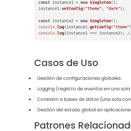
const
 instance1 = 
new
Singleton
();

instance1.
setConfig
(
"theme"
, 
"dark"
);

const
 instance2 = 
new
Singleton
console
.
log
(instance2.
getConfig
(
"theme"
console
.
log
(instance1 === instance2); 
/
Casos de Uso
Gestión de configuraciones globales.
Logging (registro de eventos en una sola 
Conexión a bases de datos (una sola con
Gestión del estado global en aplicacione
Patrones Relaciona