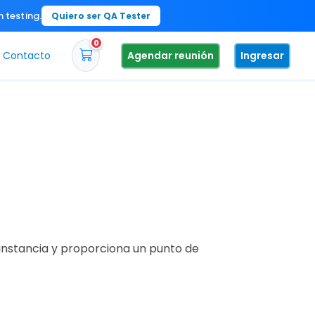
n testing.
Quiero ser QA Tester
0
Contacto
Agendar reunión
Ingresar
instancia y proporciona un punto de