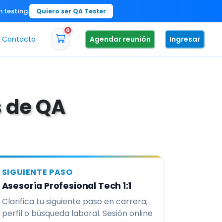
n testing.
Quiero ser QA Tester
0
Contacto
Agendar reunión
Ingresar
s de QA
SIGUIENTE PASO
Asesoría Profesional Tech 1:1
Clarifica tu siguiente paso en carrera,
perfil o búsqueda laboral. Sesión online