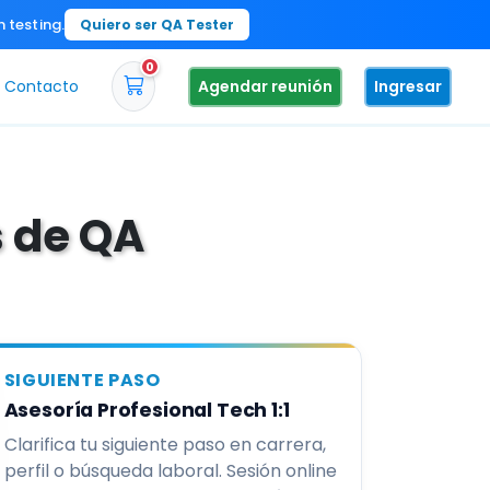
n testing.
Quiero ser QA Tester
0
Contacto
Agendar reunión
Ingresar
s de QA
SIGUIENTE PASO
Asesoría Profesional Tech 1:1
Clarifica tu siguiente paso en carrera,
perfil o búsqueda laboral. Sesión online