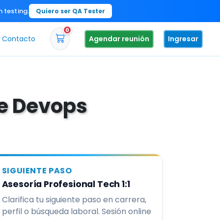
n testing.
Quiero ser QA Tester
0
Contacto
Agendar reunión
Ingresar
de Devops
SIGUIENTE PASO
Asesoría Profesional Tech 1:1
Clarifica tu siguiente paso en carrera,
perfil o búsqueda laboral. Sesión online