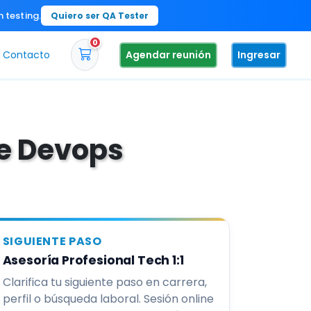
n testing.
Quiero ser QA Tester
0
Contacto
Agendar reunión
Ingresar
de Devops
SIGUIENTE PASO
Asesoría Profesional Tech 1:1
Clarifica tu siguiente paso en carrera,
perfil o búsqueda laboral. Sesión online