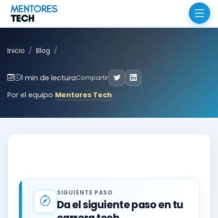
Inicio
Blog
1 min de lectura
Compartir
Por el equipo
Mentores Tech
SIGUIENTE PASO
Da el siguiente paso en tu
carrera tech