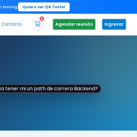
n testing.
Quiero ser QA Tester
0
Contacto
Agendar reunión
Ingresar