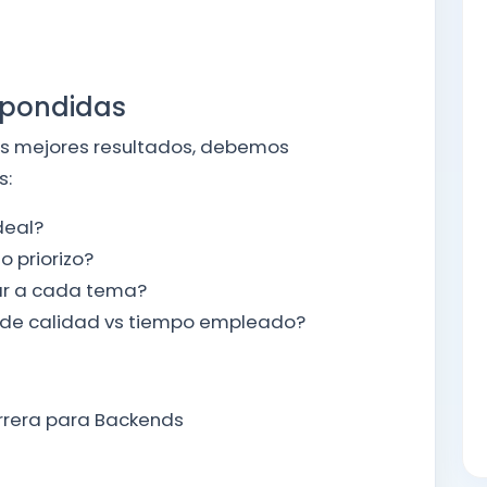
spondidas
os mejores resultados, debemos
s:
deal?
 priorizo?
ar a cada tema?
 de calidad vs tiempo empleado?
rrera para Backends