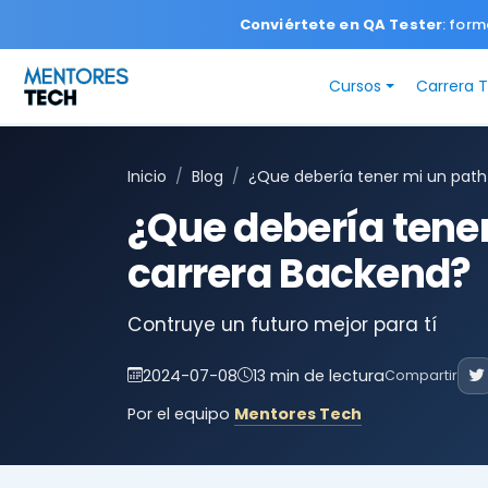
Conviértete en QA Tester
: form
Cursos
Carrera 
Inicio
Blog
¿Que debería tener mi un path
¿Que debería tene
carrera Backend?
Contruye un futuro mejor para tí
2024-07-08
13 min de lectura
Compartir
Por el equipo
Mentores Tech