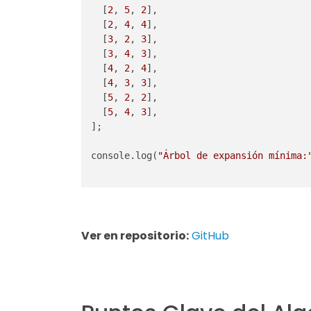
  [
2
, 
5
, 
2
],

  [
2
, 
4
, 
4
],

  [
3
, 
2
, 
3
],

  [
3
, 
4
, 
3
],

  [
4
, 
2
, 
4
],

  [
4
, 
3
, 
3
],

  [
5
, 
2
, 
2
],

  [
5
, 
4
, 
3
],

];

console.log(
"Árbol de expansión mínima:
Ver en repositorio:
GitHub