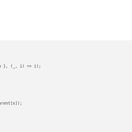
 }, (_, i) => i);

arent[x]);
