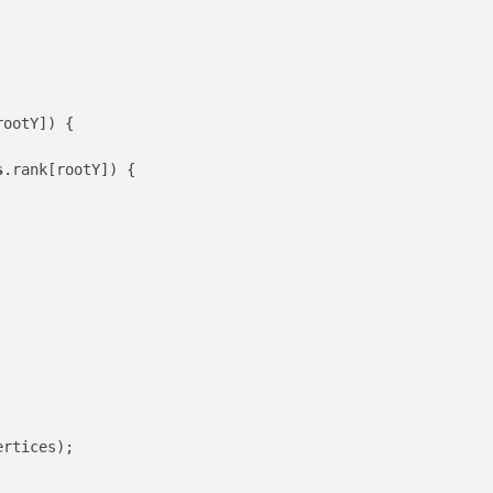
ootY]) {

s
.rank[rootY]) {

rtices);
