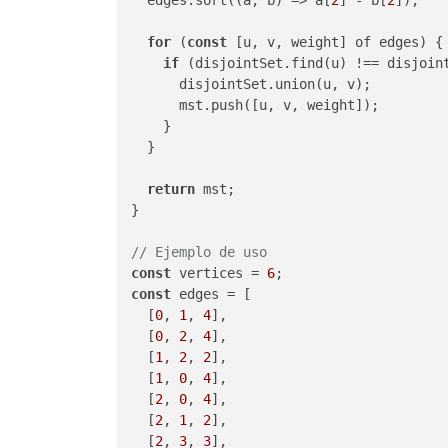
  edges.sort((a, b) => a[
2
] - b[
2
]);

for
 (
const
 [u, v, weight] of edges) {

if
 (disjointSet.find(u) !== disjoint
      disjointSet.union(u, v);

      mst.push([u, v, weight]);

    }

  }

return
 mst;

}

// Ejemplo de uso
const
 vertices = 
6
const
 edges = [

  [
0
, 
1
, 
4
],

  [
0
, 
2
, 
4
],

  [
1
, 
2
, 
2
],

  [
1
, 
0
, 
4
],

  [
2
, 
0
, 
4
],

  [
2
, 
1
, 
2
],

  [
2
, 
3
, 
3
],
