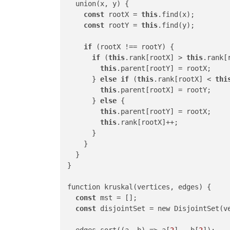
  union(x, y) {

const
 rootX = 
this
.find(x);

const
 rootY = 
this
.find(y);

if
 (rootX !== rootY) {

if
 (
this
.rank[rootX] > 
this
.rank[r
this
.parent[rootY] = rootX;

      } 
else
if
 (
this
.rank[rootX] < 
thi
this
.parent[rootX] = rootY;

      } 
else
 {

this
.parent[rootY] = rootX;

this
.rank[rootX]++;

      }

    }

  }

}

function kruskal(vertices, edges) {

const
 mst = [];

const
 disjointSet = new DisjointSet(ve