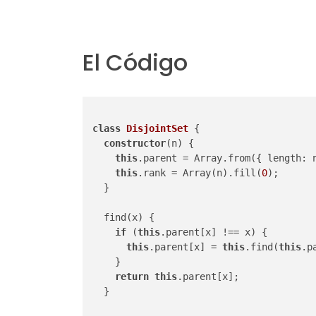
El Código
class
DisjointSet
 {

constructor
(n) {

this
.parent = Array.from({ length: n
this
.rank = Array(n).fill(
0
);

  }

  find(x) {

if
 (
this
.parent[x] !== x) {

this
.parent[x] = 
this
.find(
this
.p
    }

return
this
.parent[x];

  }
