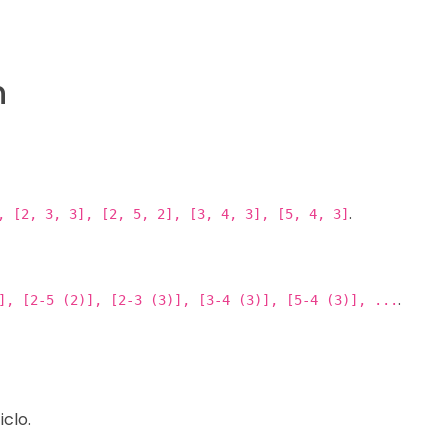
n
.
, [2, 3, 3], [2, 5, 2], [3, 4, 3], [5, 4, 3]
.
], [2-5 (2)], [2-3 (3)], [3-4 (3)], [5-4 (3)], ...
clo.