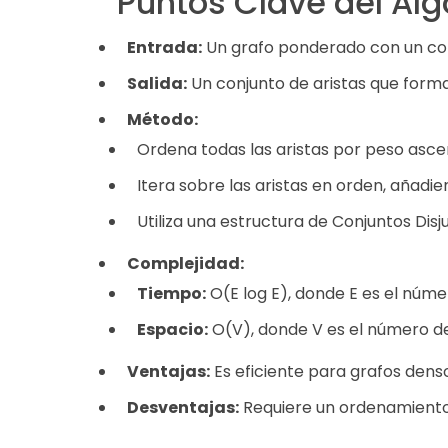
Puntos Clave del Al
Entrada:
Un grafo ponderado con un conj
Salida:
Un conjunto de aristas que form
Método:
Ordena todas las aristas por peso asc
Itera sobre las aristas en orden, añadie
Utiliza una estructura de Conjuntos Disju
Complejidad:
Tiempo:
O(E log E), donde E es el núme
Espacio:
O(V), donde V es el número de 
Ventajas:
Es eficiente para grafos denso
Desventajas:
Requiere un ordenamiento p