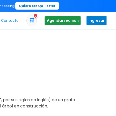
n testing.
Quiero ser QA Tester
0
Contacto
Agendar reunión
Ingresar
por sus siglas en inglés) de un grafo
l árbol en construcción.