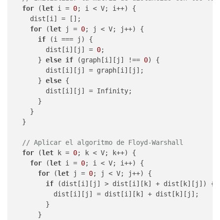
for
 (
let
 i = 
0
; i < V; i++) {

    dist[i] = [];

for
 (
let
 j = 
0
; j < V; j++) {

if
 (i === j) {

        dist[i][j] = 
0
;

      } 
else
if
 (graph[i][j] !== 
0
) {

        dist[i][j] = graph[i][j];

      } 
else
 {

        dist[i][j] = Infinity;

      }

    }

  }

// Aplicar el algoritmo de Floyd-Warshall
for
 (
let
 k = 
0
; k < V; k++) {

for
 (
let
 i = 
0
; i < V; i++) {

for
 (
let
 j = 
0
; j < V; j++) {

if
 (dist[i][j] > dist[i][k] + dist[k][j]) {

          dist[i][j] = dist[i][k] + dist[k][j];

        }

      }
