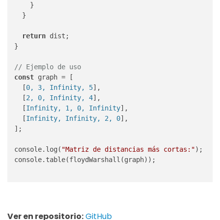
    }

  }

return
 dist;

}

// Ejemplo de uso
const
 graph = [

  [
0, 3, Infinity, 5
],

  [
2, 0, Infinity, 4
],

  [
Infinity, 1, 0, Infinity
],

  [
Infinity, Infinity, 2, 0
],

];

console.log(
"Matriz de distancias más cortas:"
);

console.table(floydWarshall(graph));

Ver en repositorio:
GitHub