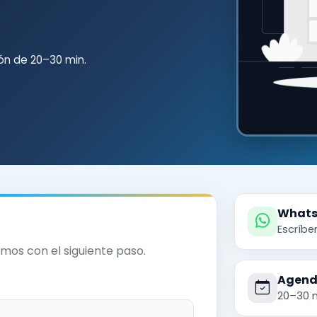
n de 20–30 min.
What
Escríbe
mos con el siguiente paso.
Agend
20–30 m