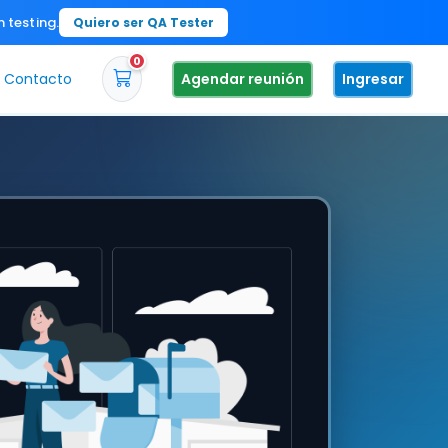
n testing.
Quiero ser QA Tester
0
Contacto
Agendar reunión
Ingresar