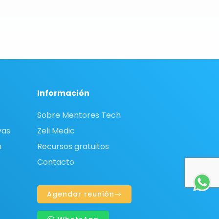
Información
Sobre Mentores Tech
vas
Zeli Medic
n
Recursos gratuitos
Contacto
Agendar reunión