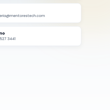
eria@mentorestech.com
ono
527 3441