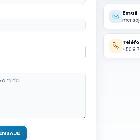
Email
mensaj
Teléf
+56 9 7
ENSAJE